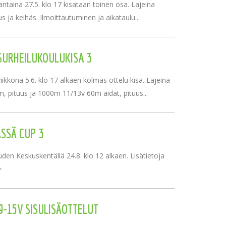
taina 27.5. klo 17 kisataan toinen osa. Lajeina
s ja keihäs. Ilmoittautuminen ja aikataulu...
SURHEILUKOULUKISA 3
iikkona 5.6. klo 17 alkaen kolmas ottelu kisa. Lajeina
, pituus ja 1000m 11/13v 60m aidat, pituus...
SSÄ CUP 3
den Keskuskentällä 24.8. klo 12 alkaen. Lisätietoja
>
9-15V SISULISÄOTTELUT