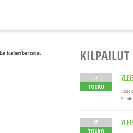
KILPAILUT
stä kalenterista.
7
YLEI
TOUKO
Kesäka
9v pit
25
YLEI
TOUKO