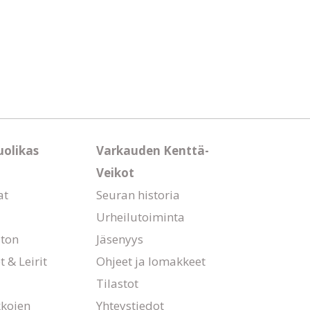
uolikas
Varkauden Kenttä-
Veikot
at
Seuran historia
Urheilutoiminta
ton
Jäsenyys
 & Leirit
Ohjeet ja lomakkeet
Tilastot
kkojen
Yhteystiedot