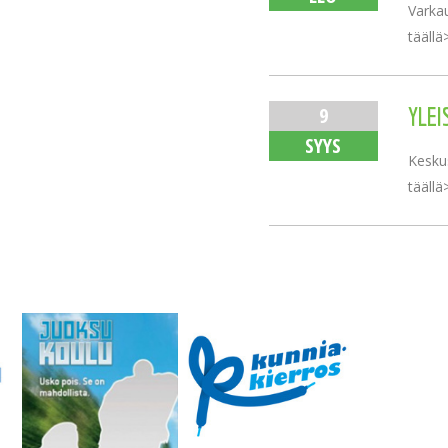
Varkau
täällä
9
YLEI
SYYS
Keskus
täällä