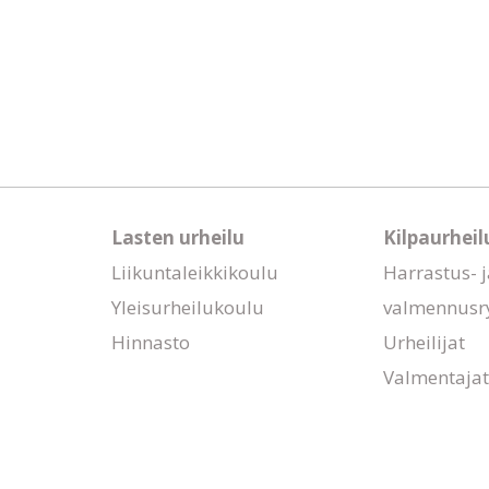
Lasten urheilu
Kilpaurheil
Liikuntaleikkikoulu
Harrastus- j
Yleisurheilukoulu
valmennusr
Hinnasto
Urheilijat
Valmentajat