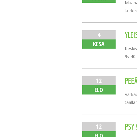
Maanan
korkeu
4
YLEI
KESÄ
Keskiv
9v 40m
12
PEEÄ
ELO
Varkau
täällä
12
PSY 
ELO