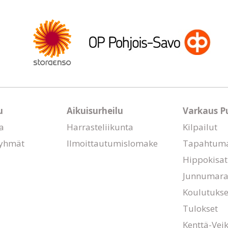
u
Aikuisurheilu
Varkaus P
a
Harrasteliikunta
Kilpailut
yhmät
Ilmoittautumislomake
Tapahtum
Hippokisat
Junnumara
Koulutukset
Tulokset
Kenttä-Vei