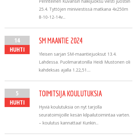
Perinteinen Kuvansin halkijuoksu viesti juostiin
25.4. Tyttöjen miniviestissä matkana 4x250m
8-10-12-14v...
14
SM MAANTIE 2024
HUHTI
Yleisen sarjan SM-maantiejuoksut 13.4.
Lahdessa. Puolimaratonilla Heidi Mustonen oli
kahdeksas ajalla 1.22,51....
5
TOIMITSIJA KOULUTUKSIA
HUHTI
Hyviä koulutuksia on nyt tarjolla
seuratoimijoille kesän kilpailutoimintaa varten.
– koulutus kannattaa! Kunkin...