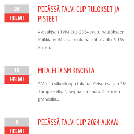
26
PEEÄSSÄ TALVI CUP TULOKSET JA
HELMI
PISTEET
4-osakisan Talvi Cup 2024 saatu päätökseen
Kaikkiaan 44 lasta mukana ikähaitarilla 5-13v.
Eniten...
18
MITALEITA SM KISOISTA
HELMI
SM kisa viikonloppu takana. Yleisen sarjan SM
Tampereella: N seipäässä Laura Ollikainen
pronssilla...
9
PEEÄSSÄ TALVI CUP 2024 ALKAA!
HELMI