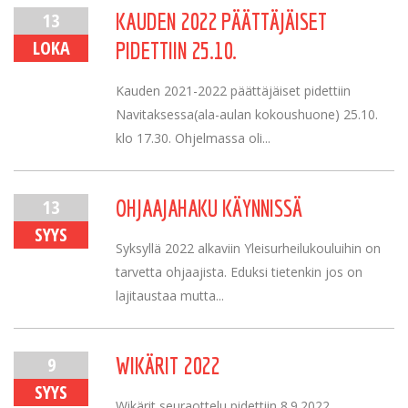
13
KAUDEN 2022 PÄÄTTÄJÄISET
LOKA
PIDETTIIN 25.10.
Kauden 2021-2022 päättäjäiset pidettiin
Navitaksessa(ala-aulan kokoushuone) 25.10.
klo 17.30. Ohjelmassa oli...
13
OHJAAJAHAKU KÄYNNISSÄ
SYYS
Syksyllä 2022 alkaviin Yleisurheilukouluihin on
tarvetta ohjaajista. Eduksi tietenkin jos on
lajitaustaa mutta...
9
WIKÄRIT 2022
SYYS
Wikärit seuraottelu pidettiin 8.9.2022