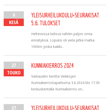
6
YLEISURHEILUKOULU+SEURAKISAT
KESÄ
5.6. TULOKSET
Helteisessä kelissä nähtiin paljon omia
ennätyksiä. Lopuksi oli vielä pitkä matka
1000m jonka kaikki...
27
KUNNIAKIERROS 2024
TOUKO
Varkauden Kenttä-Veikkojen
Kunniakierrostapahtuma 3.6.2024 klo 17.30
keskuskentällä Kunniakierros on...
27
YLEISURHEILUKOULU+SEURAKISAT