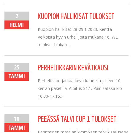
2
KUOPION HALLIKISAT TULOKSET
HELMI
Kuopion hallikisat 28-29.1.2023. Kenttä-
Veikoista hyvin urheilijoita mukana 16. WL
tulokset hiukan...
25
PERHELIIKKARIN KEVÄTKAUSI
TAMMI
Perheliikkari jatkaa kevätkaudella jälleen 10
kerran paketilla. Aloitus 31.1. Painisalissa klo
16.30-17.15....
10
PEEÄSSÄ TALVI CUP 1 TULOKSET
TAMMI
Perinteinen matalan kynnyksen talvi kisailusarja