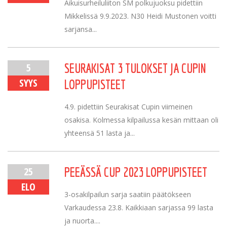
Aikuisurheiluliiton SM polkujuoksu pidettiin
Mikkelissä 9.9.2023. N30 Heidi Mustonen voitti
sarjansa...
5
SEURAKISAT 3 TULOKSET JA CUPIN
SYYS
LOPPUPISTEET
4.9. pidettiin Seurakisat Cupin viimeinen
osakisa. Kolmessa kilpailussa kesän mittaan oli
yhteensä 51 lasta ja...
25
PEEÄSSÄ CUP 2023 LOPPUPISTEET
ELO
3-osakilpailun sarja saatiin päätökseen
Varkaudessa 23.8. Kaikkiaan sarjassa 99 lasta
ja nuorta....