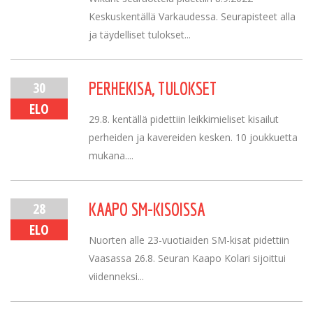
Keskuskentällä Varkaudessa. Seurapisteet alla
ja täydelliset tulokset...
30
PERHEKISA, TULOKSET
ELO
29.8. kentällä pidettiin leikkimieliset kisailut
perheiden ja kavereiden kesken. 10 joukkuetta
mukana....
28
KAAPO SM-KISOISSA
ELO
Nuorten alle 23-vuotiaiden SM-kisat pidettiin
Vaasassa 26.8. Seuran Kaapo Kolari sijoittui
viidenneksi...