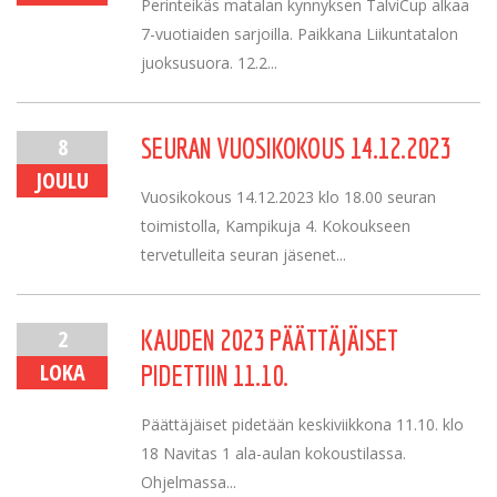
Perinteikäs matalan kynnyksen TalviCup alkaa
7-vuotiaiden sarjoilla. Paikkana Liikuntatalon
juoksusuora. 12.2...
8
SEURAN VUOSIKOKOUS 14.12.2023
JOULU
Vuosikokous 14.12.2023 klo 18.00 seuran
toimistolla, Kampikuja 4. Kokoukseen
tervetulleita seuran jäsenet...
2
KAUDEN 2023 PÄÄTTÄJÄISET
LOKA
PIDETTIIN 11.10.
Päättäjäiset pidetään keskiviikkona 11.10. klo
18 Navitas 1 ala-aulan kokoustilassa.
Ohjelmassa...