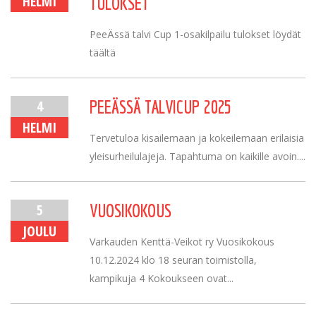
HELMI
TULOKSET
PeeÄssä talvi Cup 1-osakilpailu tulokset löydät
täältä
4
PEEÄSSÄ TALVICUP 2025
HELMI
Tervetuloa kisailemaan ja kokeilemaan erilaisia
yleisurheilulajeja. Tapahtuma on kaikille avoin....
5
VUOSIKOKOUS
JOULU
Varkauden Kenttä-Veikot ry Vuosikokous
10.12.2024 klo 18 seuran toimistolla,
kampikuja 4 Kokoukseen ovat...