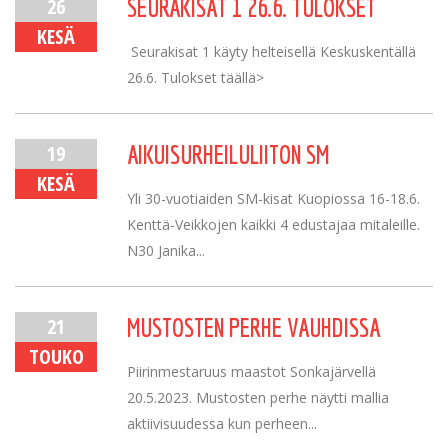
26
SEURAKISAT 1 26.6. TULOKSET
KESÄ
Seurakisat 1 käyty helteisellä Keskuskentällä
26.6. Tulokset täällä>
19
AIKUISURHEILULIITON SM
KESÄ
Yli 30-vuotiaiden SM-kisat Kuopiossa 16-18.6.
Kenttä-Veikkojen kaikki 4 edustajaa mitaleille.
N30 Janika...
21
MUSTOSTEN PERHE VAUHDISSA
TOUKO
Piirinmestaruus maastot Sonkajärvellä
20.5.2023. Mustosten perhe näytti mallia
aktiivisuudessa kun perheen...