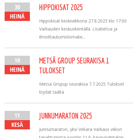
30
HIPPOKISAT 2025
HEINÄ
Hippokisat keskiviikkona 27.8.2025 klo 17:00
Varkauden keskuskentällä. LIsätietoa ja
ilmoittautumislomake...
10
METSÄ GROUP SEURAKISA 1
HEINÄ
TULOKSET
Metsä Gropup seurakisa 7.7.2025 Tulokset
löydät täältä
11
JUNNUMARATON 2025
KESÄ
Junnumaraton, yksi Vekara-Varkaus viikon
tapahtumista juostiin 11.6. kaupungintalon