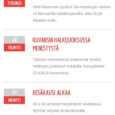
TOUKO
Heidi Mustonen sijoittui SM-maastojen naisten
10 kilometrillä kahdeksanneksi. Aika 39,20.
Kilpailun voitti...
28
KUVANSIN HALKIJUOKSUSSA
HUHTI
MENESTYSTÄ
Tyttöjen miniviestissä molemmat Kenttä-
Veikkojen joukkueet mitaleilla. Kisa pidettiin
27.4.2023 Kuvansissa...
27
KESÄKAUSI ALKAA
HUHTI
26.4. oli viimeiset harjoitukset sisätiloissa.
Ryhmät siirtyvät Keskuskentälle,