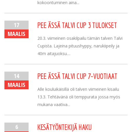
kokoontuminen aina...
17
PEE ÄSSÄ TALVI CUP 3 TULOKSET
MAALIS
20.3. viimeinen osakilpailu tämän talven Talvi
Cupista. Lajeina pituushyppy, narukiipeily ja
40m aitajuoksu....
14
PEE ÄSSÄ TALVI CUP 7-VUOTIAAT
MAALIS
Alle kouluikäisillä oli talven viimeinen kisailu
13.3. Tehtävänä oli temppurata jossa myös
mukana vaativa...
6
KESÄTYÖNTEKIJÄ HAKU