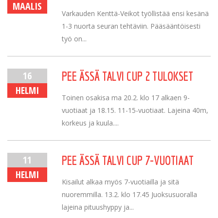
MAALIS
Varkauden Kenttä-Veikot työllistää ensi kesänä
1-3 nuorta seuran tehtäviin. Pääsääntöisesti
työ on...
16
PEE ÄSSÄ TALVI CUP 2 TULOKSET
HELMI
Toinen osakisa ma 20.2. klo 17 alkaen 9-
vuotiaat ja 18.15. 11-15-vuotiaat. Lajeina 40m,
korkeus ja kuula....
11
PEE ÄSSÄ TALVI CUP 7-VUOTIAAT
HELMI
Kisailut alkaa myös 7-vuotiailla ja sitä
nuoremmilla. 13.2. klo 17.45 Juoksusuoralla
lajeina pituushyppy ja...