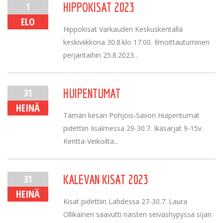
1
HIPPOKISAT 2023
ELO
Hippokisat Varkauden Keskuskentällä
keskiviikkona 30.8.klo 17.00. Ilmoittautuminen
perjantaihin 25.8.2023...
31
HUIPENTUMAT
HEINÄ
Tämän kesän Pohjois-Savon Huipentumat
pidettiin Iisalmessa 29-30.7. Ikäsarjat 9-15v.
Kenttä-Veikoilta...
31
KALEVAN KISAT 2023
HEINÄ
Kisat pidettiin Lahdessa 27-30.7. Laura
Ollikainen saavutti naisten seiväshypyssä sijan