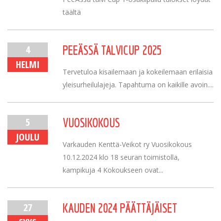
täältä
4
PEEÄSSÄ TALVICUP 2025
HELMI
Tervetuloa kisailemaan ja kokeilemaan erilaisia
yleisurheilulajeja. Tapahtuma on kaikille avoin....
5
VUOSIKOKOUS
JOULU
Varkauden Kenttä-Veikot ry Vuosikokous
10.12.2024 klo 18 seuran toimistolla,
kampikuja 4 Kokoukseen ovat...
27
KAUDEN 2024 PÄÄTTÄJÄISET