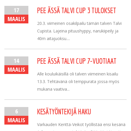
17
PEE ÄSSÄ TALVI CUP 3 TULOKSET
MAALIS
20.3. viimeinen osakilpailu tämän talven Talvi
Cupista. Lajeina pituushyppy, narukiipeily ja
40m aitajuoksu....
14
PEE ÄSSÄ TALVI CUP 7-VUOTIAAT
MAALIS
Alle kouluikäisillä oli talven viimeinen kisailu
13.3. Tehtävänä oli temppurata jossa myös
mukana vaativa...
6
KESÄTYÖNTEKIJÄ HAKU
MAALIS
Varkauden Kenttä-Veikot työllistää ensi kesänä