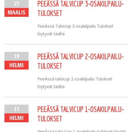
21
PEEÄSSÄ TALVICUP 3-OSAKILPAILU-
MAALIS
TULOKSET
PeeÄssä Talvicup 3-osakilpailu Tulokset
löytyvät täältä
19
PEEÄSSÄ TALVICUP 2-OSAKILPAILU-
HELMI
TULOKSET
PeeÄssä talvicup 2-osakilpailu Tulokset
löytyvät täältä
11
PEEÄSSÄ TALVICUP 1-OSAKILPAILU-
HELMI
TULOKSET
PeeÄssä talvi Cup 1-osakilpailu tulokset löydät