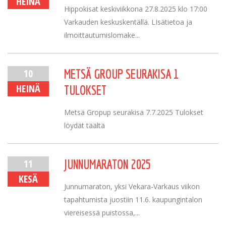
HEINÄ
Hippokisat keskiviikkona 27.8.2025 klo 17:00
Varkauden keskuskentällä. LIsätietoa ja
ilmoittautumislomake...
10
METSÄ GROUP SEURAKISA 1
HEINÄ
TULOKSET
Metsä Gropup seurakisa 7.7.2025 Tulokset
löydät täältä
11
JUNNUMARATON 2025
KESÄ
Junnumaraton, yksi Vekara-Varkaus viikon
tapahtumista juostiin 11.6. kaupungintalon
viereisessä puistossa,...