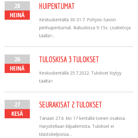
28
HUIPENTUMAT
HEINÄ
Keskuskentällä 30-31.7. Pohjois-Savon
piirihuipentumat. Ikäluokissa 9-15v. Lisätietoja
täällä>...
26
TULOSKISA 3 TULOKSET
HEINÄ
Keskuskentällä 25.7.2022. Tulokset löytyy
täältä>
27
SEURAKISAT 2 TULOKSET
KESÄ
Tänään 27.6. klo 17 kentällä toinen osakisa.
Harjoitellaan kilpailemista. Tulokset ei
tilastokelpoisia....