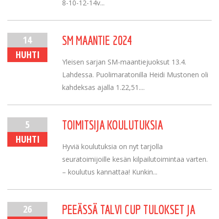
8-10-12-14v...
14
SM MAANTIE 2024
HUHTI
Yleisen sarjan SM-maantiejuoksut 13.4.
Lahdessa. Puolimaratonilla Heidi Mustonen oli
kahdeksas ajalla 1.22,51....
5
TOIMITSIJA KOULUTUKSIA
HUHTI
Hyviä koulutuksia on nyt tarjolla
seuratoimijoille kesän kilpailutoimintaa varten.
– koulutus kannattaa! Kunkin...
26
PEEÄSSÄ TALVI CUP TULOKSET JA