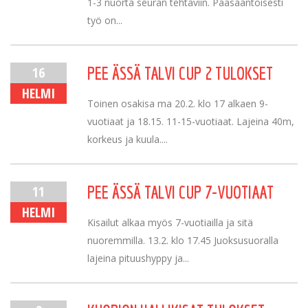
1-3 nuorta seuran tehtäviin. Pääsääntöisesti
työ on...
16
PEE ÄSSÄ TALVI CUP 2 TULOKSET
HELMI
Toinen osakisa ma 20.2. klo 17 alkaen 9-
vuotiaat ja 18.15. 11-15-vuotiaat. Lajeina 40m,
korkeus ja kuula....
11
PEE ÄSSÄ TALVI CUP 7-VUOTIAAT
HELMI
Kisailut alkaa myös 7-vuotiailla ja sitä
nuoremmilla. 13.2. klo 17.45 Juoksusuoralla
lajeina pituushyppy ja...