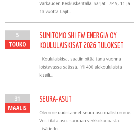
Varkauden Keskuskentällä. Sarjat T/P 9, 11 ja
13 vuotta Lajit...
5
SUMITOMO SHI FW ENERGIA OY
TOUKO
KOULULAISKISAT 2026 TULOKSET
Koululaiskisat saatiin pitää tänä vuonna
loistavassa säässä. Yli 400 alakoululaista
kisaili...
31
SEURA-ASUT
MAALIS
Olemme uudistaneet seura-asu mallistomme.
Voit tilata asut suoraan verkkokaupasta.
Lisätiedot