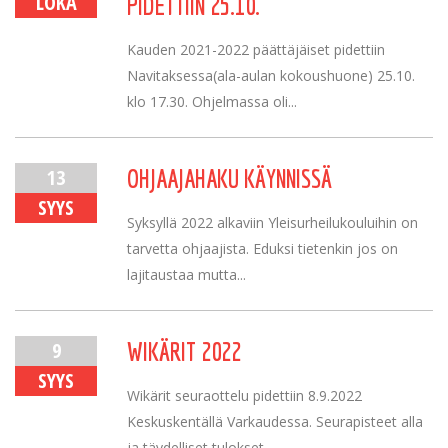
LOKA
PIDETTIIN 25.10.
Kauden 2021-2022 päättäjäiset pidettiin
Navitaksessa(ala-aulan kokoushuone) 25.10.
klo 17.30. Ohjelmassa oli...
13
OHJAAJAHAKU KÄYNNISSÄ
SYYS
Syksyllä 2022 alkaviin Yleisurheilukouluihin on
tarvetta ohjaajista. Eduksi tietenkin jos on
lajitaustaa mutta...
9
WIKÄRIT 2022
SYYS
Wikärit seuraottelu pidettiin 8.9.2022
Keskuskentällä Varkaudessa. Seurapisteet alla
ja täydelliset tulokset...