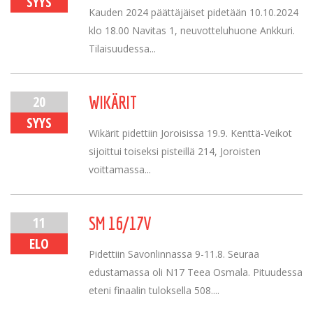
SYYS
Kauden 2024 päättäjäiset pidetään 10.10.2024
klo 18.00 Navitas 1, neuvotteluhuone Ankkuri.
Tilaisuudessa...
20
WIKÄRIT
SYYS
Wikärit pidettiin Joroisissa 19.9. Kenttä-Veikot
sijoittui toiseksi pisteillä 214, Joroisten
voittamassa...
11
SM 16/17V
ELO
Pidettiin Savonlinnassa 9-11.8. Seuraa
edustamassa oli N17 Teea Osmala. Pituudessa
eteni finaalin tuloksella 508....