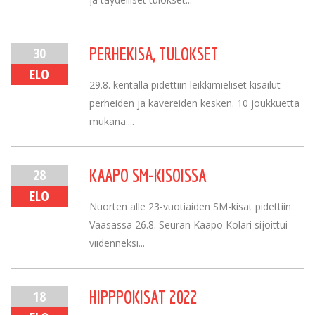
30
PERHEKISA, TULOKSET
ELO
29.8. kentällä pidettiin leikkimieliset kisailut
perheiden ja kavereiden kesken. 10 joukkuetta
mukana....
28
KAAPO SM-KISOISSA
ELO
Nuorten alle 23-vuotiaiden SM-kisat pidettiin
Vaasassa 26.8. Seuran Kaapo Kolari sijoittui
viidenneksi...
18
HIPPPOKISAT 2022