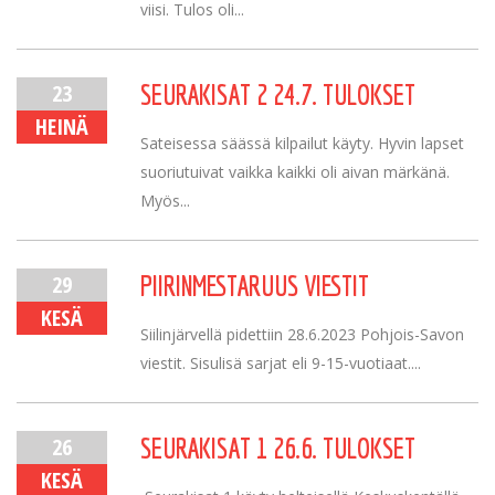
viisi. Tulos oli...
23
SEURAKISAT 2 24.7. TULOKSET
HEINÄ
Sateisessa säässä kilpailut käyty. Hyvin lapset
suoriutuivat vaikka kaikki oli aivan märkänä.
Myös...
29
PIIRINMESTARUUS VIESTIT
KESÄ
Siilinjärvellä pidettiin 28.6.2023 Pohjois-Savon
viestit. Sisulisä sarjat eli 9-15-vuotiaat....
26
SEURAKISAT 1 26.6. TULOKSET
KESÄ