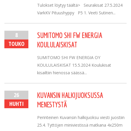
Tulokset löytyy täältä> Seurakisat 27.5.2024
VarkKV Pituushyppy P5 1. Veeti Sutinen...
8
SUMITOMO SHI FW ENERGIA
TOUKO
KOULULAISKISAT
SUMITOMO SHI FW ENERGIA OY
KOULULAISKISAT 15.5.2024 Koulukisat
kisailtiin hienossa säässä...
26
KUVANSIN HALKIJUOKSUSSA
HUHTI
MENESTYSTÄ
Perinteinen Kuvansin halkijuoksu viesti juostiin
25.4. Tyttöjen miniviestissä matkana 4x250m