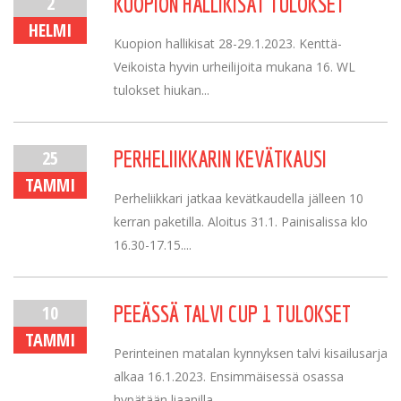
2
KUOPION HALLIKISAT TULOKSET
HELMI
Kuopion hallikisat 28-29.1.2023. Kenttä-
Veikoista hyvin urheilijoita mukana 16. WL
tulokset hiukan...
25
PERHELIIKKARIN KEVÄTKAUSI
TAMMI
Perheliikkari jatkaa kevätkaudella jälleen 10
kerran paketilla. Aloitus 31.1. Painisalissa klo
16.30-17.15....
10
PEEÄSSÄ TALVI CUP 1 TULOKSET
TAMMI
Perinteinen matalan kynnyksen talvi kisailusarja
alkaa 16.1.2023. Ensimmäisessä osassa
hypätään liaanilla,...