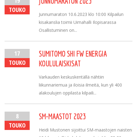
19
JUNNUMARATON 2023
TOUKO
Junnumaraton 10.6.2023 klo 10:00 Kilpailun
kisakanslia toimii Uimahalli Ilopisarassa
Osallistuminen on...
17
SUMITOMO SHI FW ENERGIA
TOUKO
KOULULAISKISAT
Varkauden keskuskentällä nähtiin
liikunnariemua ja iloisia ilmeitä, kun yli 400
alakoulujen oppilasta kilpaili...
8
SM-MAASTOT 2023
TOUKO
Heidi Mustonen sijoittui SM-maastojen naisten