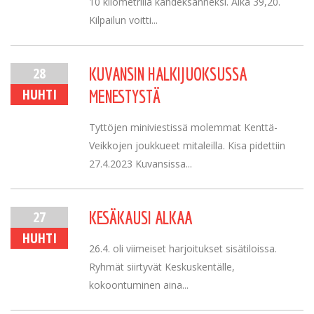
10 kilometrillä kahdeksanneksi. Aika 39,20.
Kilpailun voitti...
28
KUVANSIN HALKIJUOKSUSSA
HUHTI
MENESTYSTÄ
Tyttöjen miniviestissä molemmat Kenttä-
Veikkojen joukkueet mitaleilla. Kisa pidettiin
27.4.2023 Kuvansissa...
27
KESÄKAUSI ALKAA
HUHTI
26.4. oli viimeiset harjoitukset sisätiloissa.
Ryhmät siirtyvät Keskuskentälle,
kokoontuminen aina...