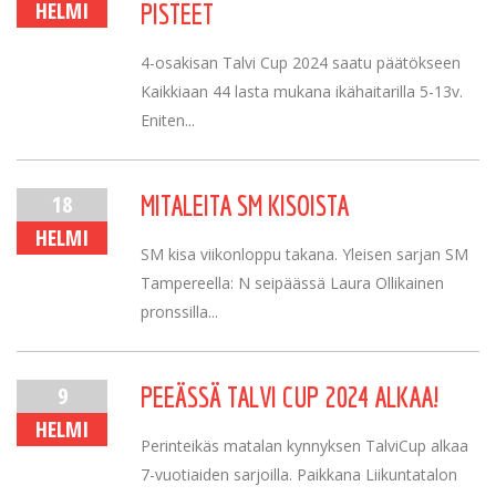
HELMI
PISTEET
4-osakisan Talvi Cup 2024 saatu päätökseen
Kaikkiaan 44 lasta mukana ikähaitarilla 5-13v.
Eniten...
18
MITALEITA SM KISOISTA
HELMI
SM kisa viikonloppu takana. Yleisen sarjan SM
Tampereella: N seipäässä Laura Ollikainen
pronssilla...
9
PEEÄSSÄ TALVI CUP 2024 ALKAA!
HELMI
Perinteikäs matalan kynnyksen TalviCup alkaa
7-vuotiaiden sarjoilla. Paikkana Liikuntatalon