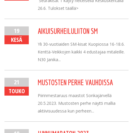
Seurakisat 1 käyty helteisellä Keskuskentällä
26.6. Tulokset täällä>
19
AIKUISURHEILULIITON SM
KESÄ
Yli 30-vuotiaiden SM-kisat Kuopiossa 16-18.6.
Kenttä-Veikkojen kaikki 4 edustajaa mitaleille.
N30 Janika...
21
MUSTOSTEN PERHE VAUHDISSA
TOUKO
Piirinmestaruus maastot Sonkajärvellä
20.5.2023. Mustosten perhe näytti mallia
aktiivisuudessa kun perheen...