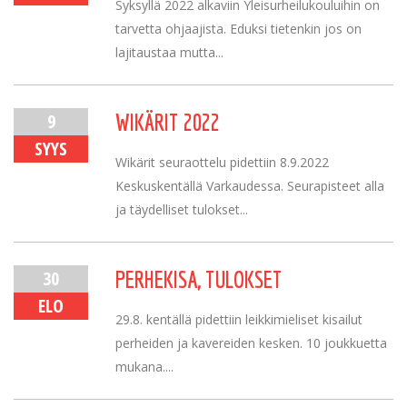
Syksyllä 2022 alkaviin Yleisurheilukouluihin on
tarvetta ohjaajista. Eduksi tietenkin jos on
lajitaustaa mutta...
9
WIKÄRIT 2022
SYYS
Wikärit seuraottelu pidettiin 8.9.2022
Keskuskentällä Varkaudessa. Seurapisteet alla
ja täydelliset tulokset...
30
PERHEKISA, TULOKSET
ELO
29.8. kentällä pidettiin leikkimieliset kisailut
perheiden ja kavereiden kesken. 10 joukkuetta
mukana....