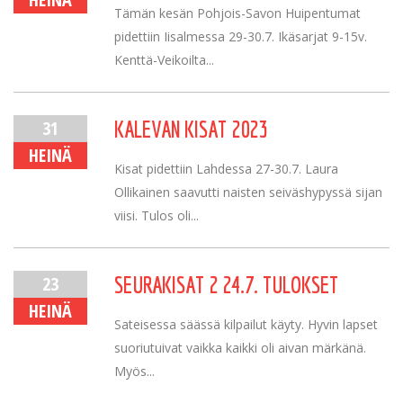
Tämän kesän Pohjois-Savon Huipentumat
pidettiin Iisalmessa 29-30.7. Ikäsarjat 9-15v.
Kenttä-Veikoilta...
31
KALEVAN KISAT 2023
HEINÄ
Kisat pidettiin Lahdessa 27-30.7. Laura
Ollikainen saavutti naisten seiväshypyssä sijan
viisi. Tulos oli...
23
SEURAKISAT 2 24.7. TULOKSET
HEINÄ
Sateisessa säässä kilpailut käyty. Hyvin lapset
suoriutuivat vaikka kaikki oli aivan märkänä.
Myös...