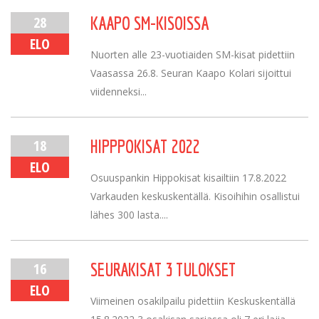
28
KAAPO SM-KISOISSA
ELO
Nuorten alle 23-vuotiaiden SM-kisat pidettiin
Vaasassa 26.8. Seuran Kaapo Kolari sijoittui
viidenneksi...
18
HIPPPOKISAT 2022
ELO
Osuuspankin Hippokisat kisailtiin 17.8.2022
Varkauden keskuskentällä. Kisoihihin osallistui
lähes 300 lasta....
16
SEURAKISAT 3 TULOKSET
ELO
Viimeinen osakilpailu pidettiin Keskuskentällä