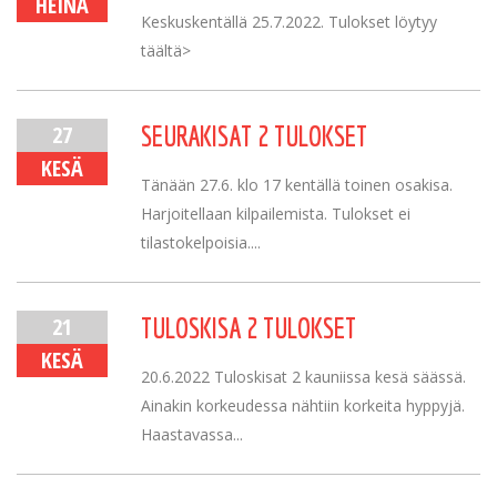
HEINÄ
Keskuskentällä 25.7.2022. Tulokset löytyy
täältä>
27
SEURAKISAT 2 TULOKSET
KESÄ
Tänään 27.6. klo 17 kentällä toinen osakisa.
Harjoitellaan kilpailemista. Tulokset ei
tilastokelpoisia....
21
TULOSKISA 2 TULOKSET
KESÄ
20.6.2022 Tuloskisat 2 kauniissa kesä säässä.
Ainakin korkeudessa nähtiin korkeita hyppyjä.
Haastavassa...