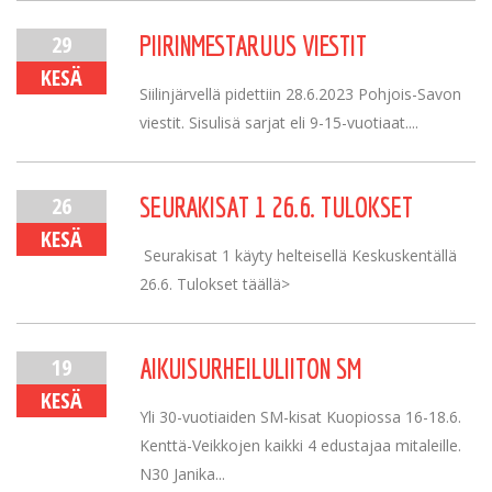
29
PIIRINMESTARUUS VIESTIT
KESÄ
Siilinjärvellä pidettiin 28.6.2023 Pohjois-Savon
viestit. Sisulisä sarjat eli 9-15-vuotiaat....
26
SEURAKISAT 1 26.6. TULOKSET
KESÄ
Seurakisat 1 käyty helteisellä Keskuskentällä
26.6. Tulokset täällä>
19
AIKUISURHEILULIITON SM
KESÄ
Yli 30-vuotiaiden SM-kisat Kuopiossa 16-18.6.
Kenttä-Veikkojen kaikki 4 edustajaa mitaleille.
N30 Janika...