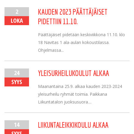
2
KAUDEN 2023 PÄÄTTÄJÄISET
LOKA
PIDETTIIN 11.10.
Päättäjäiset pidetään keskiviikkona 11.10. klo
18 Navitas 1 ala-aulan kokoustilassa.
Ohjelmassa...
24
YLEISURHEILUKOULUT ALKAA
SYYS
Maanantaina 25.9. alkaa kauden 2023-2024
yleisurheilu ryhmät toimia. Paikkana
Liikuntatalon juoksusuora....
14
LIIKUNTALEIKKIKOULU ALKAA
SYYS