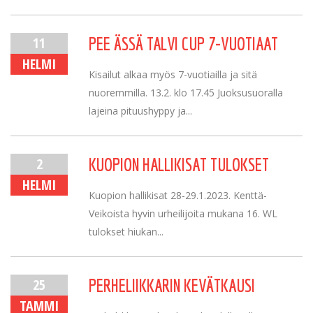
11
PEE ÄSSÄ TALVI CUP 7-VUOTIAAT
HELMI
Kisailut alkaa myös 7-vuotiailla ja sitä
nuoremmilla. 13.2. klo 17.45 Juoksusuoralla
lajeina pituushyppy ja...
2
KUOPION HALLIKISAT TULOKSET
HELMI
Kuopion hallikisat 28-29.1.2023. Kenttä-
Veikoista hyvin urheilijoita mukana 16. WL
tulokset hiukan...
25
PERHELIIKKARIN KEVÄTKAUSI
TAMMI