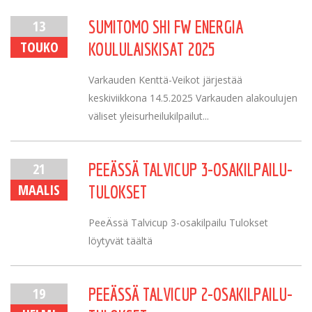
13
SUMITOMO SHI FW ENERGIA
TOUKO
KOULULAISKISAT 2025
Varkauden Kenttä-Veikot järjestää
keskiviikkona 14.5.2025 Varkauden alakoulujen
väliset yleisurheilukilpailut...
21
PEEÄSSÄ TALVICUP 3-OSAKILPAILU-
MAALIS
TULOKSET
PeeÄssä Talvicup 3-osakilpailu Tulokset
löytyvät täältä
19
PEEÄSSÄ TALVICUP 2-OSAKILPAILU-