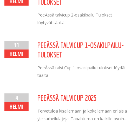
HELMI
TULOKSET
PeeÄssä talvicup 2-osakilpailu Tulokset
löytyvät täältä
11
PEEÄSSÄ TALVICUP 1-OSAKILPAILU-
HELMI
TULOKSET
PeeÄssä talvi Cup 1-osakilpailu tulokset löydät
täältä
4
PEEÄSSÄ TALVICUP 2025
HELMI
Tervetuloa kisailemaan ja kokeilemaan erilaisia
yleisurheilulajeja. Tapahtuma on kaikille avoin....