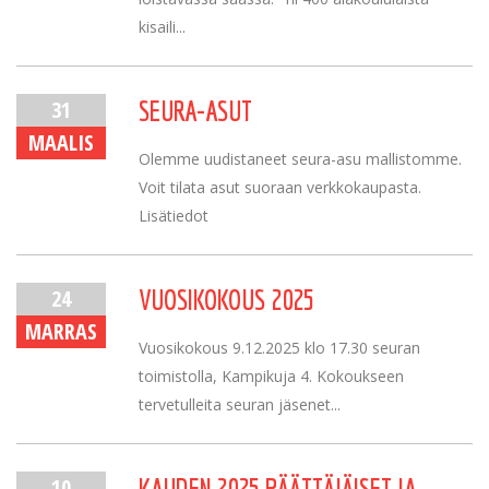
kisaili...
31
SEURA-ASUT
MAALIS
Olemme uudistaneet seura-asu mallistomme.
Voit tilata asut suoraan verkkokaupasta.
Lisätiedot
24
VUOSIKOKOUS 2025
MARRAS
Vuosikokous 9.12.2025 klo 17.30 seuran
toimistolla, Kampikuja 4. Kokoukseen
tervetulleita seuran jäsenet...
10
KAUDEN 2025 PÄÄTTÄJÄISET JA