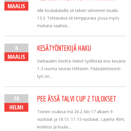
MAALIS
Alle kouluikäisillä oli talven viimeinen kisailu
13.3. Tehtävänä oli temppurata jossa myös
mukana vaativa...
6
KESÄTYÖNTEKIJÄ HAKU
MAALIS
Varkauden Kenttä-Veikot työllistää ensi kesänä
1-3 nuorta seuran tehtäviin. Pääsääntöisesti
työ on...
16
PEE ÄSSÄ TALVI CUP 2 TULOKSET
HELMI
Toinen osakisa ma 20.2. klo 17 alkaen 9-
vuotiaat ja 18.15. 11-15-vuotiaat. Lajeina 40m,
korkeus ja kuula....