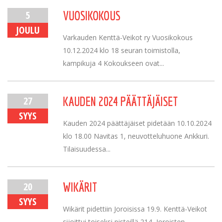
5
VUOSIKOKOUS
JOULU
Varkauden Kenttä-Veikot ry Vuosikokous
10.12.2024 klo 18 seuran toimistolla,
kampikuja 4 Kokoukseen ovat...
27
KAUDEN 2024 PÄÄTTÄJÄISET
SYYS
Kauden 2024 päättäjäiset pidetään 10.10.2024
klo 18.00 Navitas 1, neuvotteluhuone Ankkuri.
Tilaisuudessa...
20
WIKÄRIT
SYYS
Wikärit pidettiin Joroisissa 19.9. Kenttä-Veikot
sijoittui toiseksi pisteillä 214, Joroisten