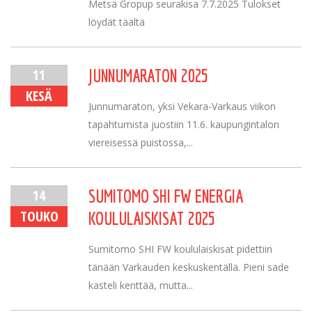
Metsä Gropup seurakisa 7.7.2025 Tulokset
löydät täältä
11
JUNNUMARATON 2025
KESÄ
Junnumaraton, yksi Vekara-Varkaus viikon
tapahtumista juostiin 11.6. kaupungintalon
viereisessä puistossa,...
14
SUMITOMO SHI FW ENERGIA
TOUKO
KOULULAISKISAT 2025
Sumitomo SHI FW koululaiskisat pidettiin
tänään Varkauden keskuskentällä. Pieni sade
kasteli kenttää, mutta...