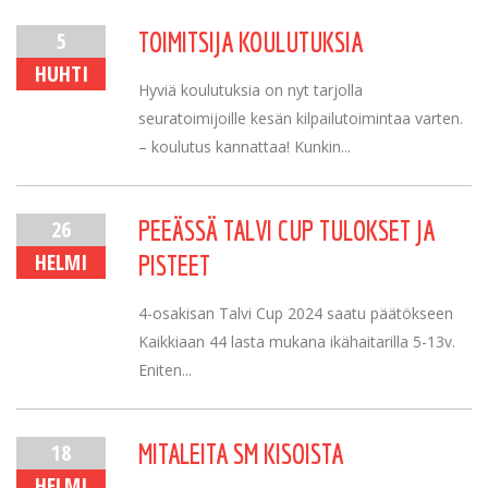
5
TOIMITSIJA KOULUTUKSIA
HUHTI
Hyviä koulutuksia on nyt tarjolla
seuratoimijoille kesän kilpailutoimintaa varten.
– koulutus kannattaa! Kunkin...
26
PEEÄSSÄ TALVI CUP TULOKSET JA
HELMI
PISTEET
4-osakisan Talvi Cup 2024 saatu päätökseen
Kaikkiaan 44 lasta mukana ikähaitarilla 5-13v.
Eniten...
18
MITALEITA SM KISOISTA
HELMI