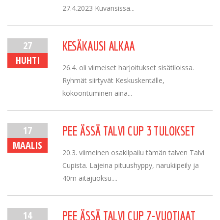
27.4.2023 Kuvansissa...
27
KESÄKAUSI ALKAA
HUHTI
26.4. oli viimeiset harjoitukset sisätiloissa.
Ryhmät siirtyvät Keskuskentälle,
kokoontuminen aina...
17
PEE ÄSSÄ TALVI CUP 3 TULOKSET
MAALIS
20.3. viimeinen osakilpailu tämän talven Talvi
Cupista. Lajeina pituushyppy, narukiipeily ja
40m aitajuoksu....
14
PEE ÄSSÄ TALVI CUP 7-VUOTIAAT