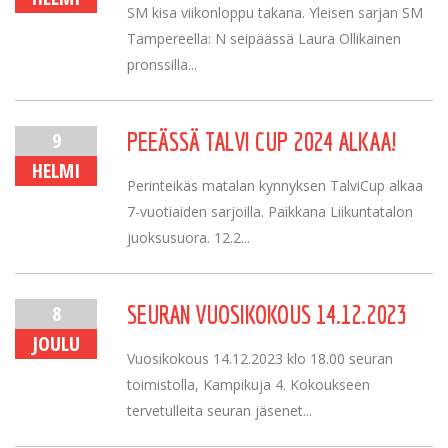
SM kisa viikonloppu takana. Yleisen sarjan SM
Tampereella: N seipäässä Laura Ollikainen
pronssilla...
9
PEEÄSSÄ TALVI CUP 2024 ALKAA!
HELMI
Perinteikäs matalan kynnyksen TalviCup alkaa
7-vuotiaiden sarjoilla. Paikkana Liikuntatalon
juoksusuora. 12.2...
8
SEURAN VUOSIKOKOUS 14.12.2023
JOULU
Vuosikokous 14.12.2023 klo 18.00 seuran
toimistolla, Kampikuja 4. Kokoukseen
tervetulleita seuran jäsenet...