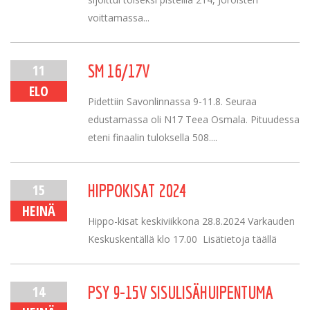
voittamassa...
11
SM 16/17V
ELO
Pidettiin Savonlinnassa 9-11.8. Seuraa
edustamassa oli N17 Teea Osmala. Pituudessa
eteni finaalin tuloksella 508....
15
HIPPOKISAT 2024
HEINÄ
Hippo-kisat keskiviikkona 28.8.2024 Varkauden
Keskuskentällä klo 17.00 Lisätietoja täällä
14
PSY 9-15V SISULISÄHUIPENTUMA