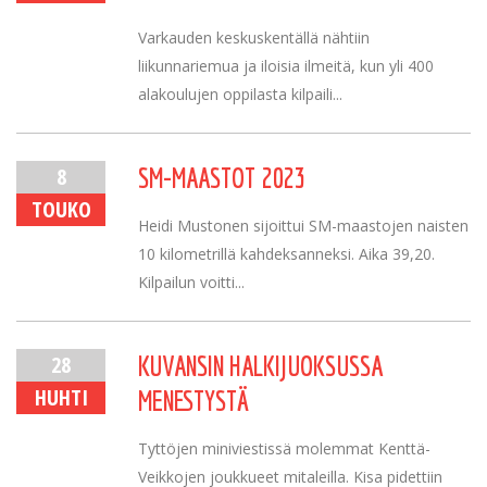
Varkauden keskuskentällä nähtiin
liikunnariemua ja iloisia ilmeitä, kun yli 400
alakoulujen oppilasta kilpaili...
8
SM-MAASTOT 2023
TOUKO
Heidi Mustonen sijoittui SM-maastojen naisten
10 kilometrillä kahdeksanneksi. Aika 39,20.
Kilpailun voitti...
28
KUVANSIN HALKIJUOKSUSSA
HUHTI
MENESTYSTÄ
Tyttöjen miniviestissä molemmat Kenttä-
Veikkojen joukkueet mitaleilla. Kisa pidettiin