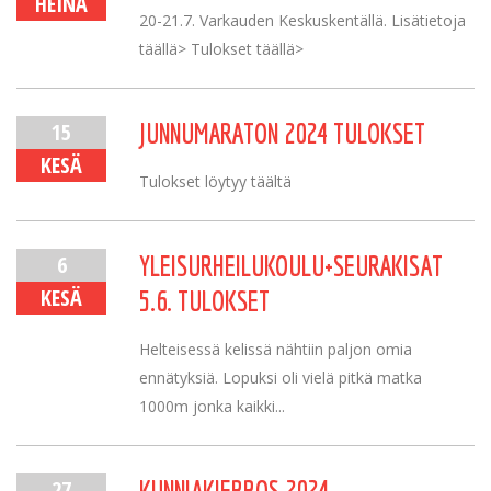
HEINÄ
20-21.7. Varkauden Keskuskentällä. Lisätietoja
täällä> Tulokset täällä>
15
JUNNUMARATON 2024 TULOKSET
KESÄ
Tulokset löytyy täältä
6
YLEISURHEILUKOULU+SEURAKISAT
KESÄ
5.6. TULOKSET
Helteisessä kelissä nähtiin paljon omia
ennätyksiä. Lopuksi oli vielä pitkä matka
1000m jonka kaikki...
27
KUNNIAKIERROS 2024