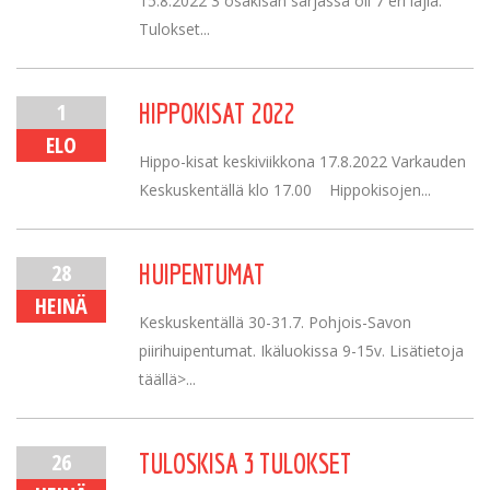
15.8.2022 3 osakisan sarjassa oli 7 eri lajia.
Tulokset...
1
HIPPOKISAT 2022
ELO
Hippo-kisat keskiviikkona 17.8.2022 Varkauden
Keskuskentällä klo 17.00 Hippokisojen...
28
HUIPENTUMAT
HEINÄ
Keskuskentällä 30-31.7. Pohjois-Savon
piirihuipentumat. Ikäluokissa 9-15v. Lisätietoja
täällä>...
26
TULOSKISA 3 TULOKSET