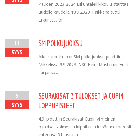
Kauden 2023-2024 Liikuntaleikkikoulu starttaa
uudelle kaudelle 18.9.2023. Paikkana tuttu
Liikuntatalon...
11
SM POLKUJUOKSU
SYYS
Aikuisurheiluliiton SM polkujuoksu pidettiin
Mikkelissä 9.9.2023. N30 Heidi Mustonen voitti
sarjansa...
5
SEURAKISAT 3 TULOKSET JA CUPIN
SYYS
LOPPUPISTEET
4.9. pidettiin Seurakisat Cupin viimeinen
osakisa. Kolmessa kilpailussa kesän mittaan oli
yhteensä 51 lasta ja...