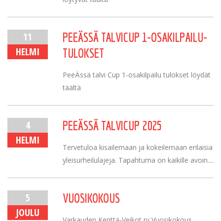
11
PEEÄSSÄ TALVICUP 1-OSAKILPAILU-
HELMI
TULOKSET
PeeÄssä talvi Cup 1-osakilpailu tulokset löydät
täältä
4
PEEÄSSÄ TALVICUP 2025
HELMI
Tervetuloa kisailemaan ja kokeilemaan erilaisia
yleisurheilulajeja. Tapahtuma on kaikille avoin....
5
VUOSIKOKOUS
JOULU
Varkauden Kenttä-Veikot ry Vuosikokous