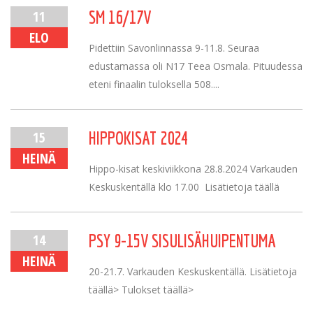
11
SM 16/17V
ELO
Pidettiin Savonlinnassa 9-11.8. Seuraa
edustamassa oli N17 Teea Osmala. Pituudessa
eteni finaalin tuloksella 508....
15
HIPPOKISAT 2024
HEINÄ
Hippo-kisat keskiviikkona 28.8.2024 Varkauden
Keskuskentällä klo 17.00 Lisätietoja täällä
14
PSY 9-15V SISULISÄHUIPENTUMA
HEINÄ
20-21.7. Varkauden Keskuskentällä. Lisätietoja
täällä> Tulokset täällä>