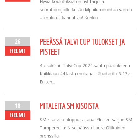
Hyviä koulutuksia on nyt tarjolla
seuratoimijoille kesän kilpailutoimintaa varten.
– koulutus kannattaa! Kunkin...
26
PEEÄSSÄ TALVI CUP TULOKSET JA
HELMI
PISTEET
4-osakisan Talvi Cup 2024 saatu päätökseen
Kaikkiaan 44 lasta mukana ikähaitarilla 5-13v.
Eniten...
18
MITALEITA SM KISOISTA
HELMI
SM kisa viikonloppu takana. Yleisen sarjan SM
Tampereella: N seipäässä Laura Ollikainen
pronssilla...