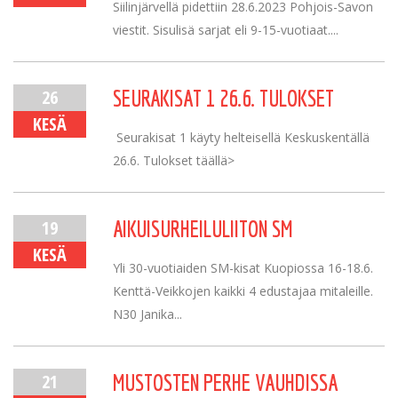
Siilinjärvellä pidettiin 28.6.2023 Pohjois-Savon
viestit. Sisulisä sarjat eli 9-15-vuotiaat....
26
SEURAKISAT 1 26.6. TULOKSET
KESÄ
Seurakisat 1 käyty helteisellä Keskuskentällä
26.6. Tulokset täällä>
19
AIKUISURHEILULIITON SM
KESÄ
Yli 30-vuotiaiden SM-kisat Kuopiossa 16-18.6.
Kenttä-Veikkojen kaikki 4 edustajaa mitaleille.
N30 Janika...
21
MUSTOSTEN PERHE VAUHDISSA