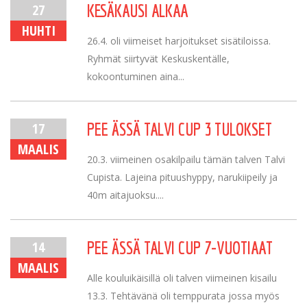
27
KESÄKAUSI ALKAA
HUHTI
26.4. oli viimeiset harjoitukset sisätiloissa.
Ryhmät siirtyvät Keskuskentälle,
kokoontuminen aina...
17
PEE ÄSSÄ TALVI CUP 3 TULOKSET
MAALIS
20.3. viimeinen osakilpailu tämän talven Talvi
Cupista. Lajeina pituushyppy, narukiipeily ja
40m aitajuoksu....
14
PEE ÄSSÄ TALVI CUP 7-VUOTIAAT
MAALIS
Alle kouluikäisillä oli talven viimeinen kisailu
13.3. Tehtävänä oli temppurata jossa myös