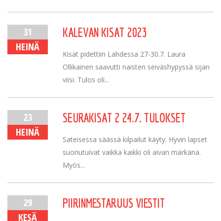
31
KALEVAN KISAT 2023
HEINÄ
Kisat pidettiin Lahdessa 27-30.7. Laura
Ollikainen saavutti naisten seiväshypyssä sijan
viisi. Tulos oli...
23
SEURAKISAT 2 24.7. TULOKSET
HEINÄ
Sateisessa säässä kilpailut käyty. Hyvin lapset
suoriutuivat vaikka kaikki oli aivan märkänä.
Myös...
29
PIIRINMESTARUUS VIESTIT
KESÄ