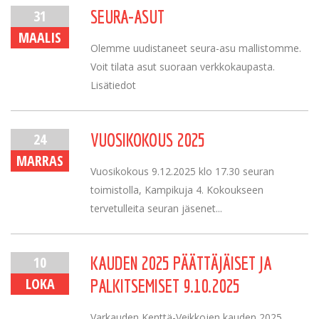
31
SEURA-ASUT
MAALIS
Olemme uudistaneet seura-asu mallistomme.
Voit tilata asut suoraan verkkokaupasta.
Lisätiedot
24
VUOSIKOKOUS 2025
MARRAS
Vuosikokous 9.12.2025 klo 17.30 seuran
toimistolla, Kampikuja 4. Kokoukseen
tervetulleita seuran jäsenet...
10
KAUDEN 2025 PÄÄTTÄJÄISET JA
LOKA
PALKITSEMISET 9.10.2025
Varkauden Kenttä-Veikkojen kauden 2025