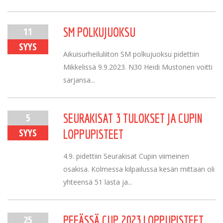
11
SM POLKUJUOKSU
SYYS
Aikuisurheiluliiton SM polkujuoksu pidettiin
Mikkelissä 9.9.2023. N30 Heidi Mustonen voitti
sarjansa...
5
SEURAKISAT 3 TULOKSET JA CUPIN
SYYS
LOPPUPISTEET
4.9. pidettiin Seurakisat Cupin viimeinen
osakisa. Kolmessa kilpailussa kesän mittaan oli
yhteensä 51 lasta ja...
25
PEEÄSSÄ CUP 2023 LOPPUPISTEET