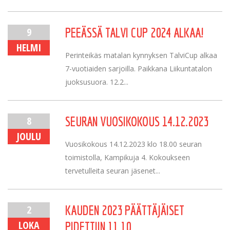
9
PEEÄSSÄ TALVI CUP 2024 ALKAA!
HELMI
Perinteikäs matalan kynnyksen TalviCup alkaa
7-vuotiaiden sarjoilla. Paikkana Liikuntatalon
juoksusuora. 12.2...
8
SEURAN VUOSIKOKOUS 14.12.2023
JOULU
Vuosikokous 14.12.2023 klo 18.00 seuran
toimistolla, Kampikuja 4. Kokoukseen
tervetulleita seuran jäsenet...
2
KAUDEN 2023 PÄÄTTÄJÄISET
LOKA
PIDETTIIN 11.10.