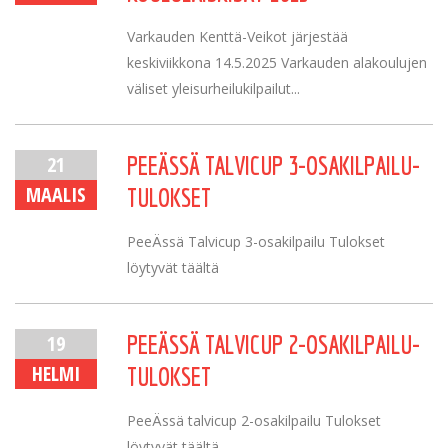
Varkauden Kenttä-Veikot järjestää
keskiviikkona 14.5.2025 Varkauden alakoulujen
väliset yleisurheilukilpailut...
21
PEEÄSSÄ TALVICUP 3-OSAKILPAILU-
MAALIS
TULOKSET
PeeÄssä Talvicup 3-osakilpailu Tulokset
löytyvät täältä
19
PEEÄSSÄ TALVICUP 2-OSAKILPAILU-
HELMI
TULOKSET
PeeÄssä talvicup 2-osakilpailu Tulokset
löytyvät täältä