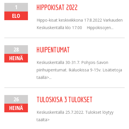
1
HIPPOKISAT 2022
ELO
Hippo-kisat keskiviikkona 17.8.2022 Varkauden
Keskuskentällä klo 17.00 Hippokisojen...
28
HUIPENTUMAT
HEINÄ
Keskuskentällä 30-31.7. Pohjois-Savon
piirihuipentumat. Ikäluokissa 9-15v. Lisätietoja
täällä>...
26
TULOSKISA 3 TULOKSET
HEINÄ
Keskuskentällä 25.7.2022. Tulokset löytyy
täältä>