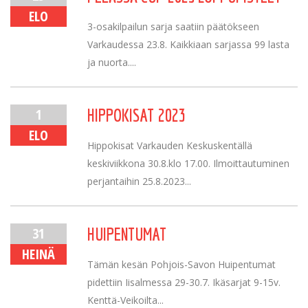
ELO
3-osakilpailun sarja saatiin päätökseen
Varkaudessa 23.8. Kaikkiaan sarjassa 99 lasta
ja nuorta....
1
HIPPOKISAT 2023
ELO
Hippokisat Varkauden Keskuskentällä
keskiviikkona 30.8.klo 17.00. Ilmoittautuminen
perjantaihin 25.8.2023...
31
HUIPENTUMAT
HEINÄ
Tämän kesän Pohjois-Savon Huipentumat
pidettiin Iisalmessa 29-30.7. Ikäsarjat 9-15v.
Kenttä-Veikoilta...