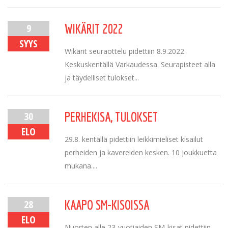
9
WIKÄRIT 2022
SYYS
Wikärit seuraottelu pidettiin 8.9.2022
Keskuskentällä Varkaudessa. Seurapisteet alla
ja täydelliset tulokset...
30
PERHEKISA, TULOKSET
ELO
29.8. kentällä pidettiin leikkimieliset kisailut
perheiden ja kavereiden kesken. 10 joukkuetta
mukana....
28
KAAPO SM-KISOISSA
ELO
Nuorten alle 23-vuotiaiden SM-kisat pidettiin