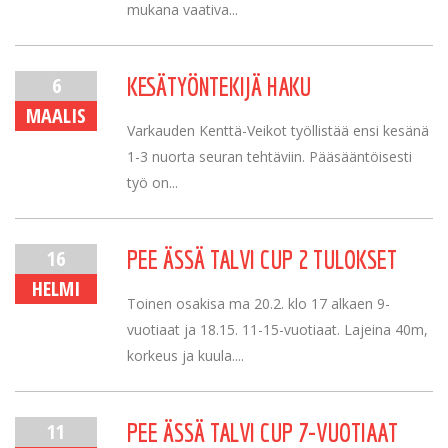
mukana vaativa...
6
KESÄTYÖNTEKIJÄ HAKU
MAALIS
Varkauden Kenttä-Veikot työllistää ensi kesänä
1-3 nuorta seuran tehtäviin. Pääsääntöisesti
työ on...
16
PEE ÄSSÄ TALVI CUP 2 TULOKSET
HELMI
Toinen osakisa ma 20.2. klo 17 alkaen 9-
vuotiaat ja 18.15. 11-15-vuotiaat. Lajeina 40m,
korkeus ja kuula....
11
PEE ÄSSÄ TALVI CUP 7-VUOTIAAT