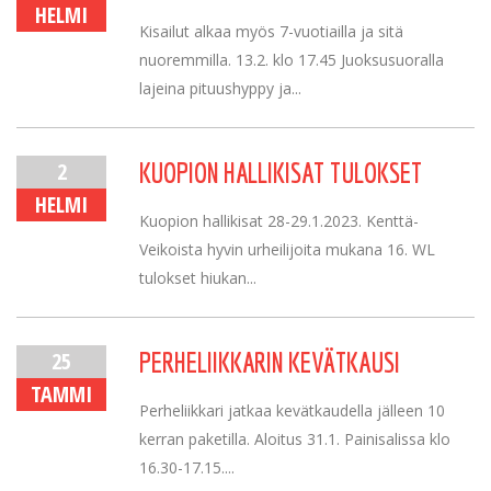
HELMI
Kisailut alkaa myös 7-vuotiailla ja sitä
nuoremmilla. 13.2. klo 17.45 Juoksusuoralla
lajeina pituushyppy ja...
2
KUOPION HALLIKISAT TULOKSET
HELMI
Kuopion hallikisat 28-29.1.2023. Kenttä-
Veikoista hyvin urheilijoita mukana 16. WL
tulokset hiukan...
25
PERHELIIKKARIN KEVÄTKAUSI
TAMMI
Perheliikkari jatkaa kevätkaudella jälleen 10
kerran paketilla. Aloitus 31.1. Painisalissa klo
16.30-17.15....