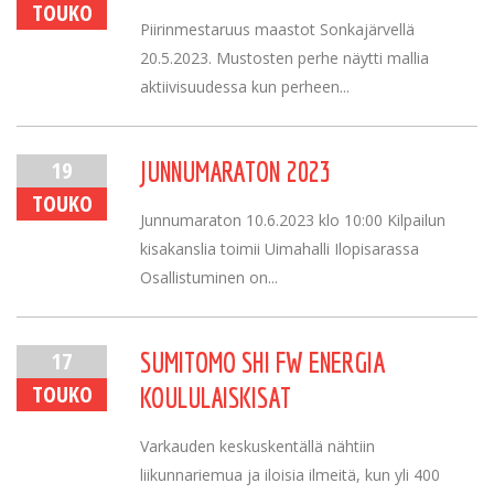
TOUKO
Piirinmestaruus maastot Sonkajärvellä
20.5.2023. Mustosten perhe näytti mallia
aktiivisuudessa kun perheen...
19
JUNNUMARATON 2023
TOUKO
Junnumaraton 10.6.2023 klo 10:00 Kilpailun
kisakanslia toimii Uimahalli Ilopisarassa
Osallistuminen on...
17
SUMITOMO SHI FW ENERGIA
TOUKO
KOULULAISKISAT
Varkauden keskuskentällä nähtiin
liikunnariemua ja iloisia ilmeitä, kun yli 400