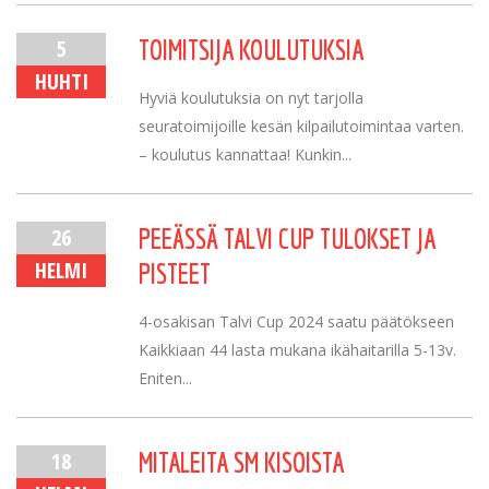
5
TOIMITSIJA KOULUTUKSIA
HUHTI
Hyviä koulutuksia on nyt tarjolla
seuratoimijoille kesän kilpailutoimintaa varten.
– koulutus kannattaa! Kunkin...
26
PEEÄSSÄ TALVI CUP TULOKSET JA
HELMI
PISTEET
4-osakisan Talvi Cup 2024 saatu päätökseen
Kaikkiaan 44 lasta mukana ikähaitarilla 5-13v.
Eniten...
18
MITALEITA SM KISOISTA