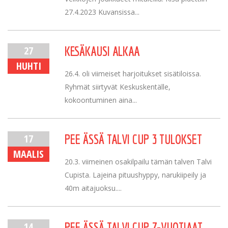
27.4.2023 Kuvansissa...
27
KESÄKAUSI ALKAA
HUHTI
26.4. oli viimeiset harjoitukset sisätiloissa.
Ryhmät siirtyvät Keskuskentälle,
kokoontuminen aina...
17
PEE ÄSSÄ TALVI CUP 3 TULOKSET
MAALIS
20.3. viimeinen osakilpailu tämän talven Talvi
Cupista. Lajeina pituushyppy, narukiipeily ja
40m aitajuoksu....
14
PEE ÄSSÄ TALVI CUP 7-VUOTIAAT