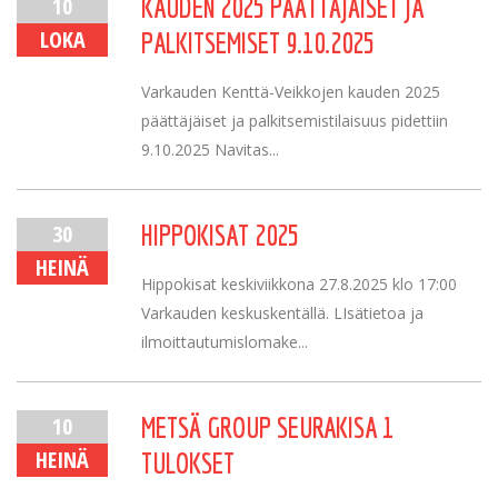
10
KAUDEN 2025 PÄÄTTÄJÄISET JA
LOKA
PALKITSEMISET 9.10.2025
Varkauden Kenttä-Veikkojen kauden 2025
päättäjäiset ja palkitsemistilaisuus pidettiin
9.10.2025 Navitas...
30
HIPPOKISAT 2025
HEINÄ
Hippokisat keskiviikkona 27.8.2025 klo 17:00
Varkauden keskuskentällä. LIsätietoa ja
ilmoittautumislomake...
10
METSÄ GROUP SEURAKISA 1
HEINÄ
TULOKSET