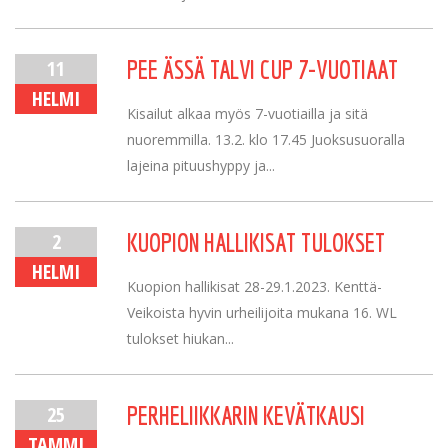
11
PEE ÄSSÄ TALVI CUP 7-VUOTIAAT
HELMI
Kisailut alkaa myös 7-vuotiailla ja sitä
nuoremmilla. 13.2. klo 17.45 Juoksusuoralla
lajeina pituushyppy ja...
2
KUOPION HALLIKISAT TULOKSET
HELMI
Kuopion hallikisat 28-29.1.2023. Kenttä-
Veikoista hyvin urheilijoita mukana 16. WL
tulokset hiukan...
25
PERHELIIKKARIN KEVÄTKAUSI
TAMMI