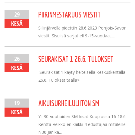
29
PIIRINMESTARUUS VIESTIT
KESÄ
Siilinjärvellä pidettiin 28.6.2023 Pohjois-Savon
viestit. Sisulisä sarjat eli 9-15-vuotiaat....
26
SEURAKISAT 1 26.6. TULOKSET
KESÄ
Seurakisat 1 käyty helteisellä Keskuskentällä
26.6. Tulokset täällä>
19
AIKUISURHEILULIITON SM
KESÄ
Yli 30-vuotiaiden SM-kisat Kuopiossa 16-18.6.
Kenttä-Veikkojen kaikki 4 edustajaa mitaleille.
N30 Janika...