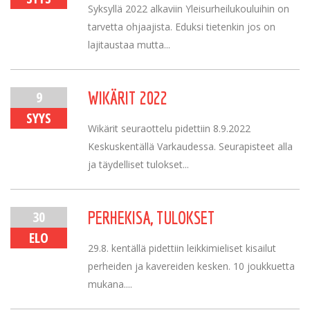
Syksyllä 2022 alkaviin Yleisurheilukouluihin on
tarvetta ohjaajista. Eduksi tietenkin jos on
lajitaustaa mutta...
9
WIKÄRIT 2022
SYYS
Wikärit seuraottelu pidettiin 8.9.2022
Keskuskentällä Varkaudessa. Seurapisteet alla
ja täydelliset tulokset...
30
PERHEKISA, TULOKSET
ELO
29.8. kentällä pidettiin leikkimieliset kisailut
perheiden ja kavereiden kesken. 10 joukkuetta
mukana....