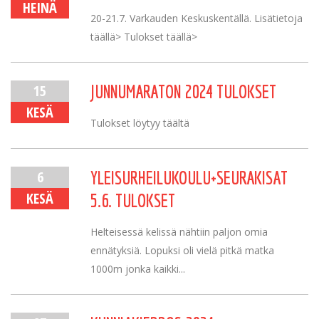
HEINÄ
20-21.7. Varkauden Keskuskentällä. Lisätietoja
täällä> Tulokset täällä>
15
JUNNUMARATON 2024 TULOKSET
KESÄ
Tulokset löytyy täältä
6
YLEISURHEILUKOULU+SEURAKISAT
KESÄ
5.6. TULOKSET
Helteisessä kelissä nähtiin paljon omia
ennätyksiä. Lopuksi oli vielä pitkä matka
1000m jonka kaikki...