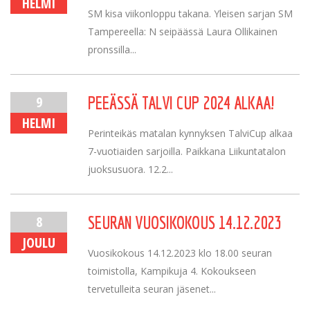
HELMI
SM kisa viikonloppu takana. Yleisen sarjan SM
Tampereella: N seipäässä Laura Ollikainen
pronssilla...
9
PEEÄSSÄ TALVI CUP 2024 ALKAA!
HELMI
Perinteikäs matalan kynnyksen TalviCup alkaa
7-vuotiaiden sarjoilla. Paikkana Liikuntatalon
juoksusuora. 12.2...
8
SEURAN VUOSIKOKOUS 14.12.2023
JOULU
Vuosikokous 14.12.2023 klo 18.00 seuran
toimistolla, Kampikuja 4. Kokoukseen
tervetulleita seuran jäsenet...