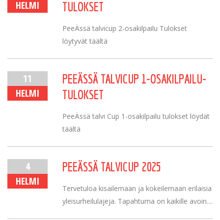
HELMI
TULOKSET
PeeÄssä talvicup 2-osakilpailu Tulokset
löytyvät täältä
11
PEEÄSSÄ TALVICUP 1-OSAKILPAILU-
HELMI
TULOKSET
PeeÄssä talvi Cup 1-osakilpailu tulokset löydät
täältä
4
PEEÄSSÄ TALVICUP 2025
HELMI
Tervetuloa kisailemaan ja kokeilemaan erilaisia
yleisurheilulajeja. Tapahtuma on kaikille avoin....