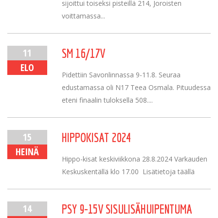
sijoittui toiseksi pisteillä 214, Joroisten
voittamassa...
11
SM 16/17V
ELO
Pidettiin Savonlinnassa 9-11.8. Seuraa
edustamassa oli N17 Teea Osmala. Pituudessa
eteni finaalin tuloksella 508....
15
HIPPOKISAT 2024
HEINÄ
Hippo-kisat keskiviikkona 28.8.2024 Varkauden
Keskuskentällä klo 17.00 Lisätietoja täällä
14
PSY 9-15V SISULISÄHUIPENTUMA