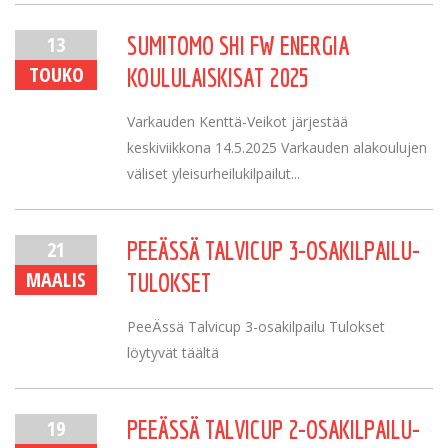
13
SUMITOMO SHI FW ENERGIA
TOUKO
KOULULAISKISAT 2025
Varkauden Kenttä-Veikot järjestää
keskiviikkona 14.5.2025 Varkauden alakoulujen
väliset yleisurheilukilpailut...
21
PEEÄSSÄ TALVICUP 3-OSAKILPAILU-
MAALIS
TULOKSET
PeeÄssä Talvicup 3-osakilpailu Tulokset
löytyvät täältä
19
PEEÄSSÄ TALVICUP 2-OSAKILPAILU-