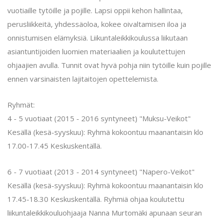
vuotiaille tytöille ja pojille. Lapsi oppii kehon hallintaa,
perusliikkeitä, yhdessäoloa, kokee oivaltamisen iloa ja
onnistumisen elämyksiä. Liikuntaleikkikoulussa liikutaan
asiantuntijoiden luomien materiaalien ja koulutettujen
ohjaajien avulla. Tunnit ovat hyvä pohja niin tytöille kuin pojille
ennen varsinaisten lajitaitojen opettelemista.
Ryhmät:
4 - 5 vuotiaat (2015 - 2016 syntyneet) "Muksu-Veikot"
Kesällä (kesä-syyskuu): Ryhmä kokoontuu maanantaisin klo
17.00-17.45 Keskuskentällä.
6 - 7 vuotiaat (2013 - 2014 syntyneet) "Napero-Veikot"
Kesällä (kesä-syyskuu): Ryhmä kokoontuu maanantaisin klo
17.45-18.30 Keskuskentällä. Ryhmiä ohjaa koulutettu
liikuntaleikkikouluohjaaja Nanna Murtomäki apunaan seuran