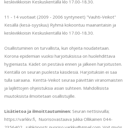
keskiviikkoisin Keskuskentällä klo 17.00-18.30.
11 - 14 vuotiaat (2009 - 2006 syntyneet) "Vauhti-Veikot"
Kesällä (kesä-syyskuu) Ryhmä kokoontuu maanantaisin ja
keskiviikkoisin Keskuskentällä klo 17.00-18.30.
Osallistuminen on turvallista, kun ohjeita noudatetaan.
Korona epidemian vuoksi harjoituksissa on huolehdittava
hygieniasta. Kädet on pestävä ennen ja jälkeen harjoitusten.
Kentällä on seuran puolesta käsidesiä. Harjoituksiin ei saa
tulla sairaana. Kenttä-Veikot seuraa päivittäin viranomaisten
ja lajiliittojen ohjeistuksia asian suhteen. Mahdollisista
muutoksista ilmoitetaan osallistujille.
Lisätietoa ja ilmoittautuminen:
Seuran nettisivuilla;
https://varkkv.fi, Nuorisovastaava Jukka Ollikainen 044-
2356402 , sähköposti; nuoriso.varkkv@gmail.com. Voit myös