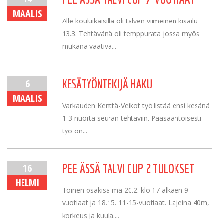
MAALIS
Alle kouluikäisillä oli talven viimeinen kisailu
13.3. Tehtävänä oli temppurata jossa myös
mukana vaativa...
6
KESÄTYÖNTEKIJÄ HAKU
MAALIS
Varkauden Kenttä-Veikot työllistää ensi kesänä
1-3 nuorta seuran tehtäviin. Pääsääntöisesti
työ on...
16
PEE ÄSSÄ TALVI CUP 2 TULOKSET
HELMI
Toinen osakisa ma 20.2. klo 17 alkaen 9-
vuotiaat ja 18.15. 11-15-vuotiaat. Lajeina 40m,
korkeus ja kuula....