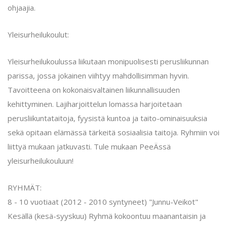
ohjaajia.
Yleisurheilukoulut:
Yleisurheilukoulussa liikutaan monipuolisesti perusliikunnan
parissa, jossa jokainen viihtyy mahdollisimman hyvin.
Tavoitteena on kokonaisvaltainen liikunnallisuuden
kehittyminen. Lajiharjoittelun lomassa harjoitetaan
perusliikuntataitoja, fyysistä kuntoa ja taito-ominaisuuksia
sekä opitaan elämässä tärkeitä sosiaalisia taitoja. Ryhmiin voi
liittyä mukaan jatkuvasti. Tule mukaan PeeÄssä
yleisurheilukouluun!
RYHMÄT:
8 - 10 vuotiaat (2012 - 2010 syntyneet) "Junnu-Veikot"
Kesällä (kesä-syyskuu) Ryhmä kokoontuu maanantaisin ja