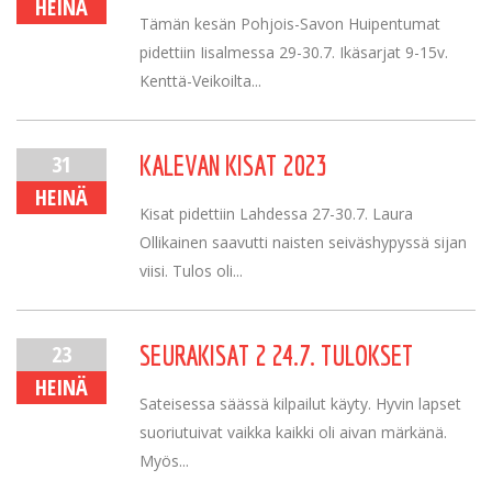
HEINÄ
Tämän kesän Pohjois-Savon Huipentumat
pidettiin Iisalmessa 29-30.7. Ikäsarjat 9-15v.
Kenttä-Veikoilta...
31
KALEVAN KISAT 2023
HEINÄ
Kisat pidettiin Lahdessa 27-30.7. Laura
Ollikainen saavutti naisten seiväshypyssä sijan
viisi. Tulos oli...
23
SEURAKISAT 2 24.7. TULOKSET
HEINÄ
Sateisessa säässä kilpailut käyty. Hyvin lapset
suoriutuivat vaikka kaikki oli aivan märkänä.
Myös...