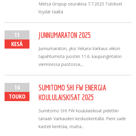
Metsä Gropup seurakisa 7.7.2025 Tulokset
löydät täältä
11
JUNNUMARATON 2025
KESÄ
Junnumaraton, yksi Vekara-Varkaus viikon
tapahtumista juostiin 11.6. kaupungintalon
viereisessä puistossa,...
14
SUMITOMO SHI FW ENERGIA
TOUKO
KOULULAISKISAT 2025
Sumitomo SHI FW koululaiskisat pidettiin
tänään Varkauden keskuskentällä. Pieni sade
kasteli kenttää, mutta...