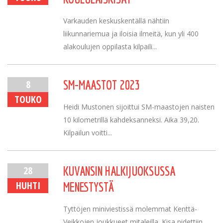
Varkauden keskuskentällä nähtiin
liikunnariemua ja iloisia ilmeitä, kun yli 400
alakoulujen oppilasta kilpaili...
8
SM-MAASTOT 2023
TOUKO
Heidi Mustonen sijoittui SM-maastojen naisten
10 kilometrillä kahdeksanneksi. Aika 39,20.
Kilpailun voitti...
28
KUVANSIN HALKIJUOKSUSSA
HUHTI
MENESTYSTÄ
Tyttöjen miniviestissä molemmat Kenttä-
Veikkojen joukkueet mitaleilla. Kisa pidettiin