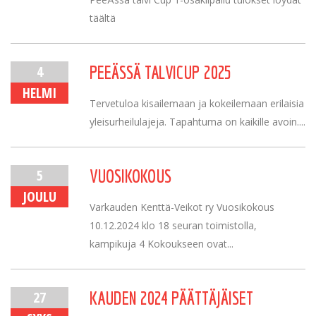
täältä
4
PEEÄSSÄ TALVICUP 2025
HELMI
Tervetuloa kisailemaan ja kokeilemaan erilaisia
yleisurheilulajeja. Tapahtuma on kaikille avoin....
5
VUOSIKOKOUS
JOULU
Varkauden Kenttä-Veikot ry Vuosikokous
10.12.2024 klo 18 seuran toimistolla,
kampikuja 4 Kokoukseen ovat...
27
KAUDEN 2024 PÄÄTTÄJÄISET