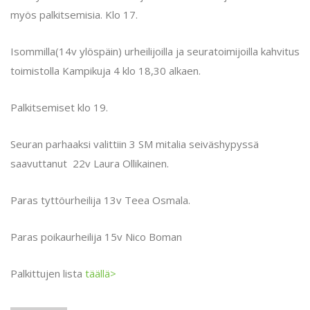
myös palkitsemisia. Klo 17.
Isommilla(14v ylöspäin) urheilijoilla ja seuratoimijoilla kahvitus
toimistolla Kampikuja 4 klo 18,30 alkaen.
Palkitsemiset klo 19.
Seuran parhaaksi valittiin 3 SM mitalia seiväshypyssä
saavuttanut 22v Laura Ollikainen.
Paras tyttöurheilija 13v Teea Osmala.
Paras poikaurheilija 15v Nico Boman
Palkittujen lista
täällä>