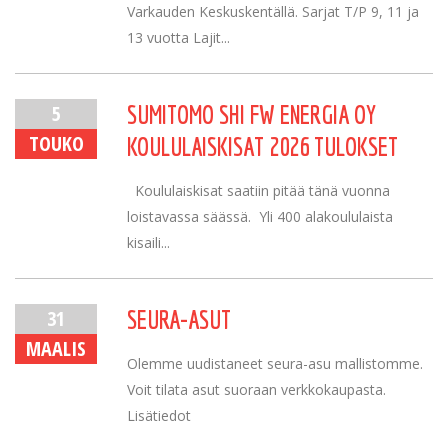
Varkauden Keskuskentällä. Sarjat T/P 9, 11 ja
13 vuotta Lajit...
5
SUMITOMO SHI FW ENERGIA OY
TOUKO
KOULULAISKISAT 2026 TULOKSET
Koululaiskisat saatiin pitää tänä vuonna
loistavassa säässä. Yli 400 alakoululaista
kisaili...
31
SEURA-ASUT
MAALIS
Olemme uudistaneet seura-asu mallistomme.
Voit tilata asut suoraan verkkokaupasta.
Lisätiedot