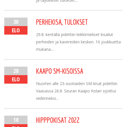
ja täydelliset tulokset...
30
PERHEKISA, TULOKSET
ELO
29.8. kentällä pidettiin leikkimieliset kisailut
perheiden ja kavereiden kesken. 10 joukkuetta
mukana....
28
KAAPO SM-KISOISSA
ELO
Nuorten alle 23-vuotiaiden SM-kisat pidettiin
Vaasassa 26.8. Seuran Kaapo Kolari sijoittui
viidenneksi...
18
HIPPPOKISAT 2022