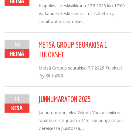
HEINÄ
Hippokisat keskiviikkona 27.8.2025 klo 17:00
Varkauden keskuskentällä. LIsätietoa ja
ilmoittautumislomake...
10
METSÄ GROUP SEURAKISA 1
HEINÄ
TULOKSET
Metsä Gropup seurakisa 7.7.2025 Tulokset
löydät täältä
11
JUNNUMARATON 2025
KESÄ
Junnumaraton, yksi Vekara-Varkaus viikon
tapahtumista juostiin 11.6. kaupungintalon
viereisessä puistossa,...