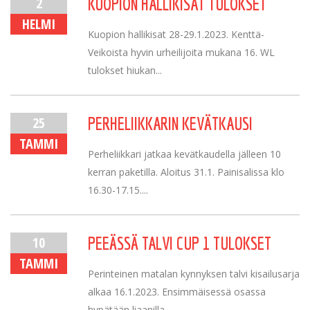
2
KUOPION HALLIKISAT TULOKSET
HELMI
Kuopion hallikisat 28-29.1.2023. Kenttä-
Veikoista hyvin urheilijoita mukana 16. WL
tulokset hiukan...
25
PERHELIIKKARIN KEVÄTKAUSI
TAMMI
Perheliikkari jatkaa kevätkaudella jälleen 10
kerran paketilla. Aloitus 31.1. Painisalissa klo
16.30-17.15....
10
PEEÄSSÄ TALVI CUP 1 TULOKSET
TAMMI
Perinteinen matalan kynnyksen talvi kisailusarja
alkaa 16.1.2023. Ensimmäisessä osassa
hypätään liaanilla,...