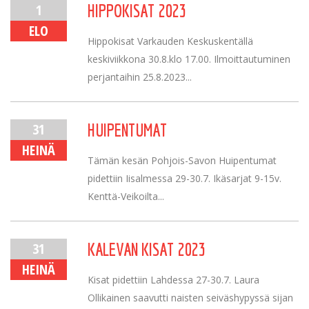
1
HIPPOKISAT 2023
ELO
Hippokisat Varkauden Keskuskentällä
keskiviikkona 30.8.klo 17.00. Ilmoittautuminen
perjantaihin 25.8.2023...
31
HUIPENTUMAT
HEINÄ
Tämän kesän Pohjois-Savon Huipentumat
pidettiin Iisalmessa 29-30.7. Ikäsarjat 9-15v.
Kenttä-Veikoilta...
31
KALEVAN KISAT 2023
HEINÄ
Kisat pidettiin Lahdessa 27-30.7. Laura
Ollikainen saavutti naisten seiväshypyssä sijan