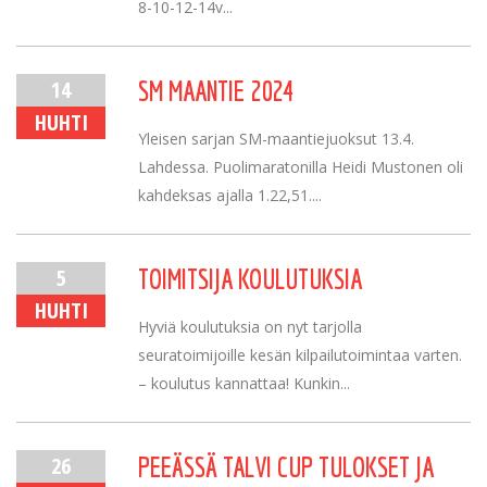
8-10-12-14v...
14
SM MAANTIE 2024
HUHTI
Yleisen sarjan SM-maantiejuoksut 13.4.
Lahdessa. Puolimaratonilla Heidi Mustonen oli
kahdeksas ajalla 1.22,51....
5
TOIMITSIJA KOULUTUKSIA
HUHTI
Hyviä koulutuksia on nyt tarjolla
seuratoimijoille kesän kilpailutoimintaa varten.
– koulutus kannattaa! Kunkin...
26
PEEÄSSÄ TALVI CUP TULOKSET JA