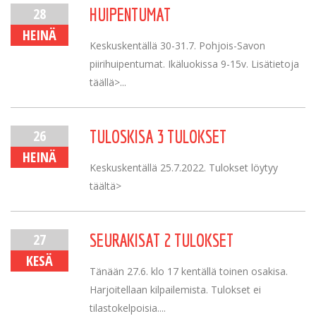
28
HUIPENTUMAT
HEINÄ
Keskuskentällä 30-31.7. Pohjois-Savon
piirihuipentumat. Ikäluokissa 9-15v. Lisätietoja
täällä>...
26
TULOSKISA 3 TULOKSET
HEINÄ
Keskuskentällä 25.7.2022. Tulokset löytyy
täältä>
27
SEURAKISAT 2 TULOKSET
KESÄ
Tänään 27.6. klo 17 kentällä toinen osakisa.
Harjoitellaan kilpailemista. Tulokset ei
tilastokelpoisia....