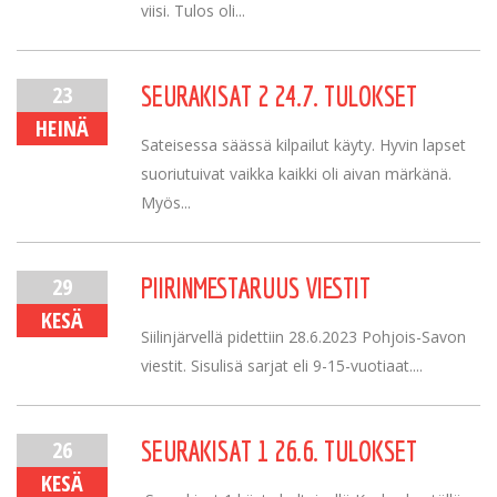
viisi. Tulos oli...
23
SEURAKISAT 2 24.7. TULOKSET
HEINÄ
Sateisessa säässä kilpailut käyty. Hyvin lapset
suoriutuivat vaikka kaikki oli aivan märkänä.
Myös...
29
PIIRINMESTARUUS VIESTIT
KESÄ
Siilinjärvellä pidettiin 28.6.2023 Pohjois-Savon
viestit. Sisulisä sarjat eli 9-15-vuotiaat....
26
SEURAKISAT 1 26.6. TULOKSET
KESÄ