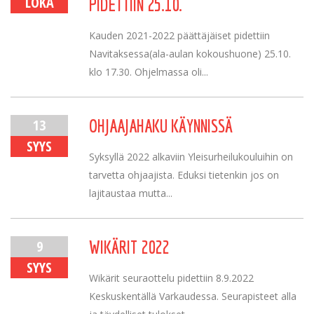
LOKA
PIDETTIIN 25.10.
Kauden 2021-2022 päättäjäiset pidettiin
Navitaksessa(ala-aulan kokoushuone) 25.10.
klo 17.30. Ohjelmassa oli...
13
OHJAAJAHAKU KÄYNNISSÄ
SYYS
Syksyllä 2022 alkaviin Yleisurheilukouluihin on
tarvetta ohjaajista. Eduksi tietenkin jos on
lajitaustaa mutta...
9
WIKÄRIT 2022
SYYS
Wikärit seuraottelu pidettiin 8.9.2022
Keskuskentällä Varkaudessa. Seurapisteet alla