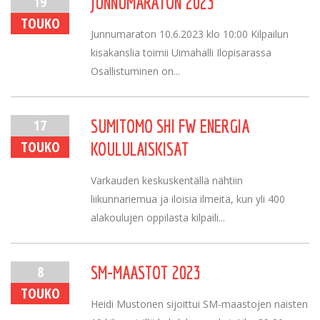
19
JUNNUMARATON 2023
TOUKO
Junnumaraton 10.6.2023 klo 10:00 Kilpailun
kisakanslia toimii Uimahalli Ilopisarassa
Osallistuminen on...
17
SUMITOMO SHI FW ENERGIA
TOUKO
KOULULAISKISAT
Varkauden keskuskentällä nähtiin
liikunnariemua ja iloisia ilmeitä, kun yli 400
alakoulujen oppilasta kilpaili...
8
SM-MAASTOT 2023
TOUKO
Heidi Mustonen sijoittui SM-maastojen naisten