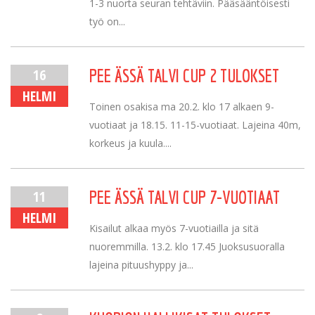
1-3 nuorta seuran tehtäviin. Pääsääntöisesti
työ on...
16
PEE ÄSSÄ TALVI CUP 2 TULOKSET
HELMI
Toinen osakisa ma 20.2. klo 17 alkaen 9-
vuotiaat ja 18.15. 11-15-vuotiaat. Lajeina 40m,
korkeus ja kuula....
11
PEE ÄSSÄ TALVI CUP 7-VUOTIAAT
HELMI
Kisailut alkaa myös 7-vuotiailla ja sitä
nuoremmilla. 13.2. klo 17.45 Juoksusuoralla
lajeina pituushyppy ja...