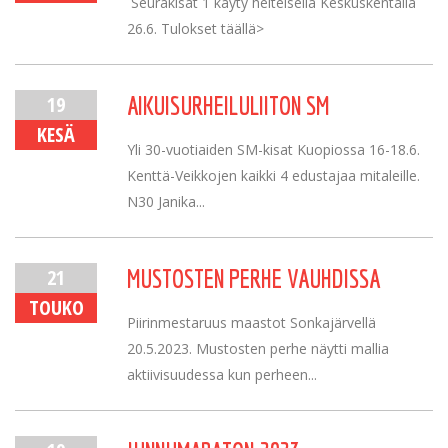
Seurakisat 1 käyty helteisellä Keskuskentällä
26.6. Tulokset täällä>
19
AIKUISURHEILULIITON SM
KESÄ
Yli 30-vuotiaiden SM-kisat Kuopiossa 16-18.6.
Kenttä-Veikkojen kaikki 4 edustajaa mitaleille.
N30 Janika...
21
MUSTOSTEN PERHE VAUHDISSA
TOUKO
Piirinmestaruus maastot Sonkajärvellä
20.5.2023. Mustosten perhe näytti mallia
aktiivisuudessa kun perheen...