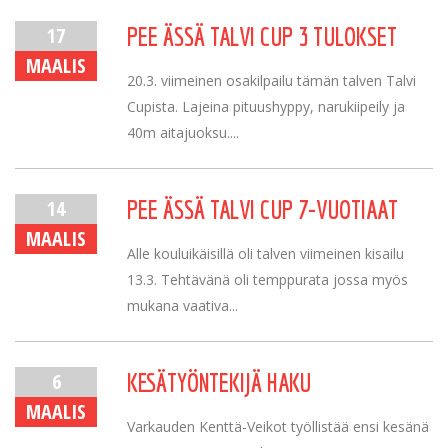
17
PEE ÄSSÄ TALVI CUP 3 TULOKSET
MAALIS
20.3. viimeinen osakilpailu tämän talven Talvi
Cupista. Lajeina pituushyppy, narukiipeily ja
40m aitajuoksu....
14
PEE ÄSSÄ TALVI CUP 7-VUOTIAAT
MAALIS
Alle kouluikäisillä oli talven viimeinen kisailu
13.3. Tehtävänä oli temppurata jossa myös
mukana vaativa...
6
KESÄTYÖNTEKIJÄ HAKU
MAALIS
Varkauden Kenttä-Veikot työllistää ensi kesänä