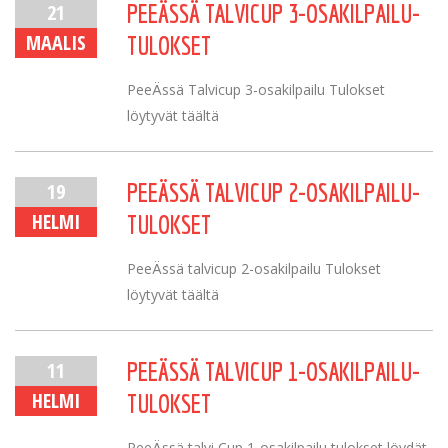
21
PEEÄSSÄ TALVICUP 3-OSAKILPAILU-
MAALIS
TULOKSET
PeeÄssä Talvicup 3-osakilpailu Tulokset
löytyvät täältä
19
PEEÄSSÄ TALVICUP 2-OSAKILPAILU-
HELMI
TULOKSET
PeeÄssä talvicup 2-osakilpailu Tulokset
löytyvät täältä
11
PEEÄSSÄ TALVICUP 1-OSAKILPAILU-
HELMI
TULOKSET
PeeÄssä talvi Cup 1-osakilpailu tulokset löydät