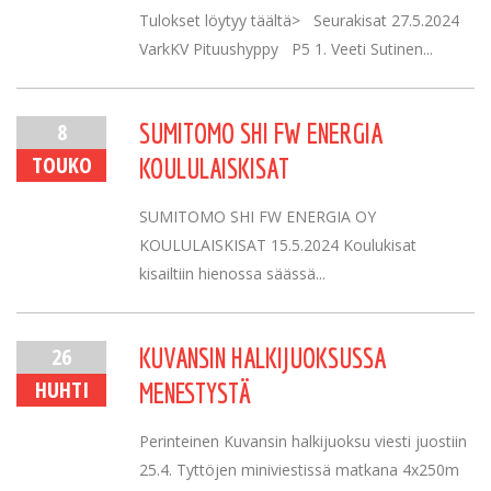
Tulokset löytyy täältä> Seurakisat 27.5.2024
VarkKV Pituushyppy P5 1. Veeti Sutinen...
8
SUMITOMO SHI FW ENERGIA
TOUKO
KOULULAISKISAT
SUMITOMO SHI FW ENERGIA OY
KOULULAISKISAT 15.5.2024 Koulukisat
kisailtiin hienossa säässä...
26
KUVANSIN HALKIJUOKSUSSA
HUHTI
MENESTYSTÄ
Perinteinen Kuvansin halkijuoksu viesti juostiin
25.4. Tyttöjen miniviestissä matkana 4x250m