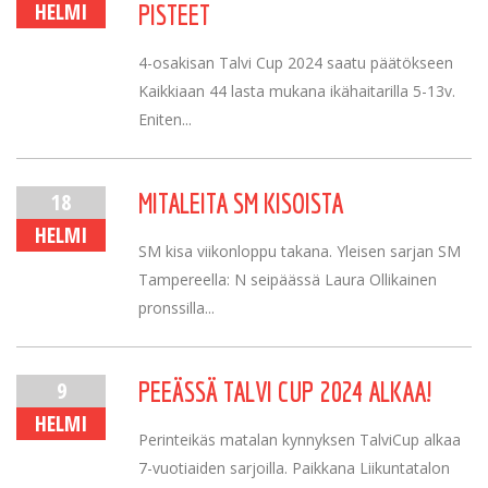
HELMI
PISTEET
4-osakisan Talvi Cup 2024 saatu päätökseen
Kaikkiaan 44 lasta mukana ikähaitarilla 5-13v.
Eniten...
18
MITALEITA SM KISOISTA
HELMI
SM kisa viikonloppu takana. Yleisen sarjan SM
Tampereella: N seipäässä Laura Ollikainen
pronssilla...
9
PEEÄSSÄ TALVI CUP 2024 ALKAA!
HELMI
Perinteikäs matalan kynnyksen TalviCup alkaa
7-vuotiaiden sarjoilla. Paikkana Liikuntatalon