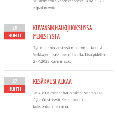
10 kilometrillä kahdeksanneksi. Aika 39,20.
Kilpailun voitti...
28
KUVANSIN HALKIJUOKSUSSA
HUHTI
MENESTYSTÄ
Tyttöjen miniviestissä molemmat Kenttä-
Veikkojen joukkueet mitaleilla. Kisa pidettiin
27.4.2023 Kuvansissa...
27
KESÄKAUSI ALKAA
HUHTI
26.4. oli viimeiset harjoitukset sisätiloissa.
Ryhmät siirtyvät Keskuskentälle,
kokoontuminen aina...